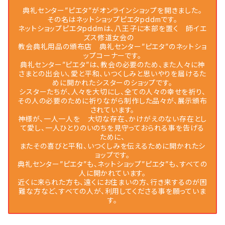
典礼センター”ピエタ”がオンラインショップを開きました。
その名はネットショップピエタpddmです。
ネットショップピエタpddmは、八王子に本部を置く 師イエ
ズス修道女会の
教会典礼用品の頒布店 典礼センター”ピエタ”のネットショ
ップコーナーです。
典礼センター”ピエタ”は、教会の必要のため、また人々に神
さまとの出会い、愛と平和、いつくしみと思いやりを届けるた
めに開かれたシスターのショップです。
シスターたちが、人々を大切にし、全ての人々の幸せを祈り、
その人の必要のために祈りながら制作した品々が、展示頒布
されています。
神様が、一人一人を 大切な存在、かけがえのない存在とし
て愛し、一人ひとりのいのちを見守っておられる事を告げる
ために、
またその喜びと平和、いつくしみを伝えるために開かれたシ
ョップです。
典礼センター”ピエタ”も、ネットショップ”ピエタ”も、すべての
人に開かれています。
近くに来られた方も、遠くにお住まいの方、行き来するのが困
難な方など、すべての人が、利用してくださる事を願っていま
す。