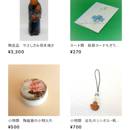
陶芸品 やさしきみ母本焼き
カード類 秘跡カードちぎり
絵 洗礼
¥3,300
¥270
小物類 陶磁器の小物入れ
小物類 巡礼のシンボル・帆立
貝の焼き物ストラップ 伊羅保
¥500
¥700