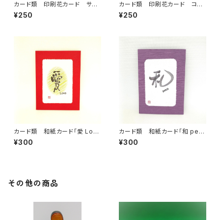
カード類 印刷花カード サザ
カード類 印刷花カード コス
ンカ
モス
¥250
¥250
カード類 和紙カード「愛 Lov
カード類 和紙カード「和 pea
e 」
ce 」
¥300
¥300
その他の商品