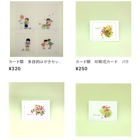
カード類 多目的はがきセット
カード類 印刷花カード バラ
（はがきサイズ 4点）
¥320
¥250