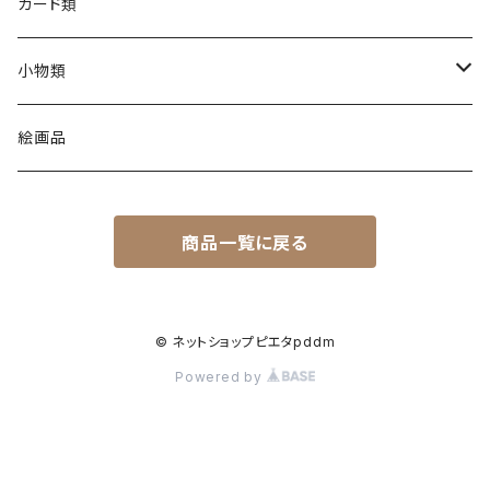
カード類
小物類
C製品
絵画品
L製品
商品一覧に戻る
M製品
P製品
© ネットショップピエタpddm
Powered by