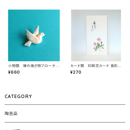
小物類 鳩の焼き物ブローチ N
カード類 印刷花カード 長形
o.1 青
バラ
¥660
¥270
CATEGORY
陶芸品