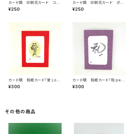
カード類 印刷花カード コス
カード類 印刷花カード ポピ
モス
ー
¥250
¥250
カード類 和紙カード「愛 Lov
カード類 和紙カード「和 pea
e 」
ce 」
¥300
¥300
その他の商品