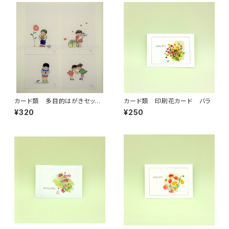
カード類 多目的はがきセット
カード類 印刷花カード バラ
（はがきサイズ 4点）
¥320
¥250