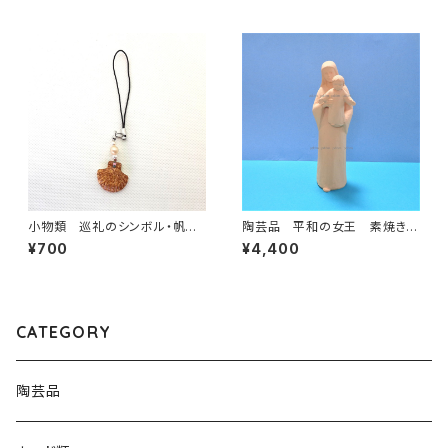
小物類 巡礼のシンボル・帆立
陶芸品 平和の女王 素焼き
貝の焼き物ストラップ 伊羅保
H26㎝
¥700
¥4,400
CATEGORY
陶芸品