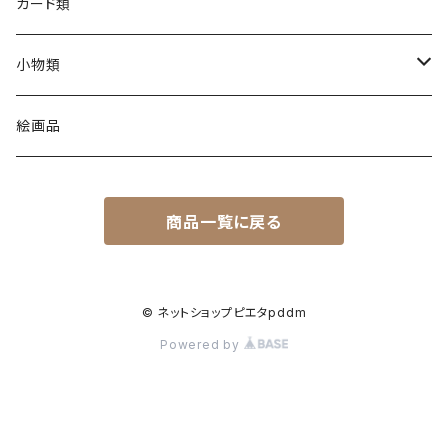
カード類
小物類
C製品
絵画品
L製品
商品一覧に戻る
M製品
P製品
© ネットショップピエタpddm
Powered by