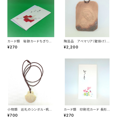
カード類 秘跡カードちぎり
陶芸品 アベマリア（壁掛け）本
絵 堅信
焼き
¥270
¥2,200
小物類 巡礼のシンボル・帆立
カード類 印刷花カード 長形
貝の焼き物ペンダント 白土
シクラメン
¥700
¥270