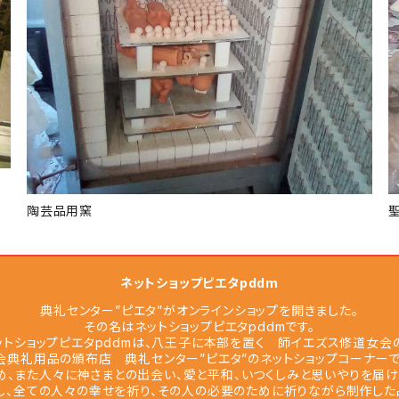
陶芸品用窯
ネットショップピエタpddm
典礼センター”ピエタ”がオンラインショップを開きました。
その名はネットショップピエタpddmです。
ットショップピエタpddmは、八王子に本部を置く 師イエズス修道女
会典礼用品の頒布店 典礼センター”ピエタ”のネットショップコーナーで
め、また人々に神さまとの出会い、愛と平和、いつくしみと思いやりを届
し、全ての人々の幸せを祈り、その人の必要のために祈りながら制作した