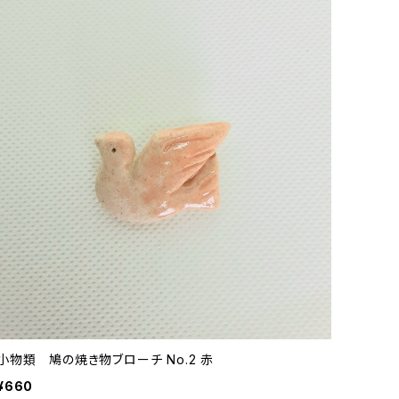
小物類 鳩の焼き物ブローチ No.2 赤
¥660