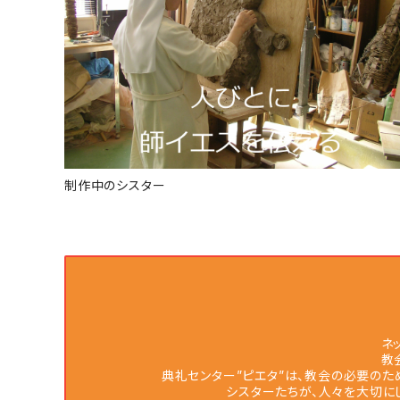
制作中のシスター
ネ
教
典礼センター”ピエタ”は、教会の必要のた
シスターたちが、人々を大切に