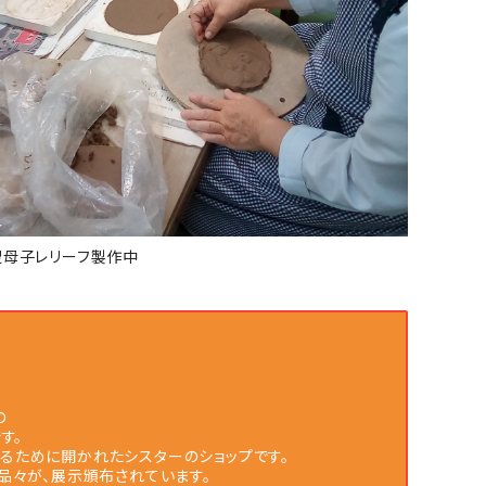
聖母子レリーフ製作中
会の
す。
けるために開かれたシスターのショップです。
品々が、展示頒布されています。