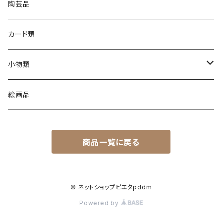
陶芸品
カード類
小物類
C製品
絵画品
L製品
商品一覧に戻る
M製品
P製品
© ネットショップピエタpddm
Powered by