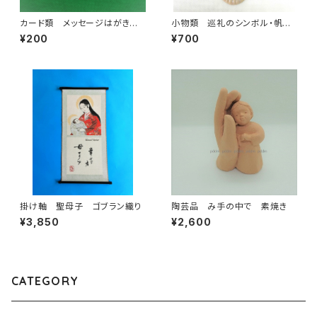
カード類 メッセージはがき
小物類 巡礼のシンボル・帆立
ほほえみは…
貝の焼き物ペンダント 白土
¥200
¥700
掛け軸 聖母子 ゴブラン織り
陶芸品 み手の中で 素焼き
¥3,850
¥2,600
CATEGORY