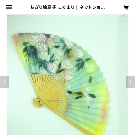
ちぎり絵扇子 こでまり | ネットショッ
プピエタpddm