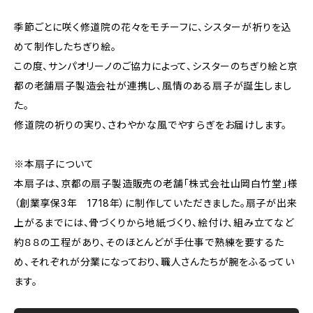
季節ごとに咲く修道院の花々をモチーフに、シスターが祈りを込
めて制作したちぎり絵。
この度、サンパオリーノのご協力によって、シスターのちぎり絵と京
都の老舗扇子製造会社が連携し、風情のある扇子が誕生しまし
た。
修道院の祈りの実り、さわやかな風でやすらぎをお届けします。
※本扇子について
本扇子は、京都の扇子製造販売の老舗「株式会社山岡白竹堂」様
（創業享保3年 1718年）に制作していただきました。扇子が出来
上がるまでには、骨づくりから地紙づくり、絵付け、組み立てなど
約８８の工程があり、そのほとんどが手仕事で熟練を要するた
め、それぞれが分業になっており、職人さんたちが腕をふるってい
ます。