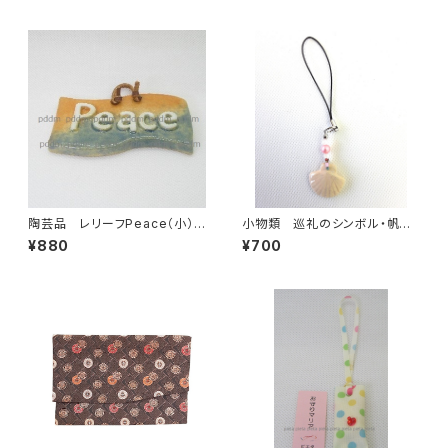
陶芸品 レリーフPeace（小）
小物類 巡礼のシンボル・帆立
本焼き
貝の焼き物ストラップ 白
¥880
¥700