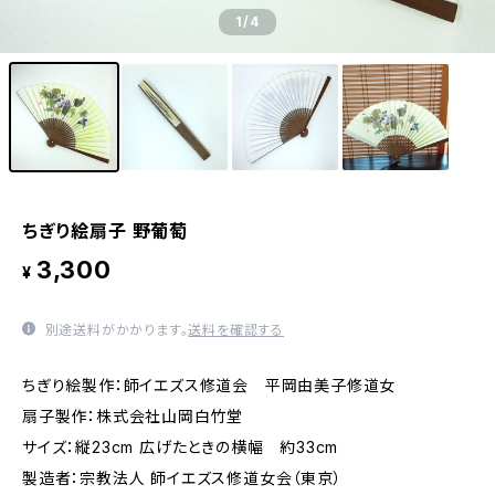
1
/4
ちぎり絵扇子 野葡萄
3,300
¥
別途送料がかかります。
送料を確認する
ちぎり絵製作：師イエズス修道会 平岡由美子修道女
扇子製作：株式会社山岡白竹堂
サイズ：縦23cm 広げたときの横幅 約33cm
製造者：宗教法人 師イエズス修道女会（東京）