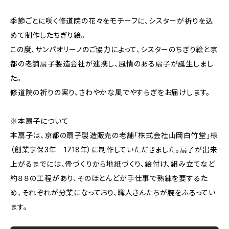
季節ごとに咲く修道院の花々をモチーフに、シスターが祈りを込
めて制作したちぎり絵。
この度、サンパオリーノのご協力によって、シスターのちぎり絵と京
都の老舗扇子製造会社が連携し、風情のある扇子が誕生しまし
た。
修道院の祈りの実り、さわやかな風でやすらぎをお届けします。
※本扇子について
本扇子は、京都の扇子製造販売の老舗「株式会社山岡白竹堂」様
（創業享保3年 1718年）に制作していただきました。扇子が出来
上がるまでには、骨づくりから地紙づくり、絵付け、組み立てなど
約８８の工程があり、そのほとんどが手仕事で熟練を要するた
め、それぞれが分業になっており、職人さんたちが腕をふるってい
ます。