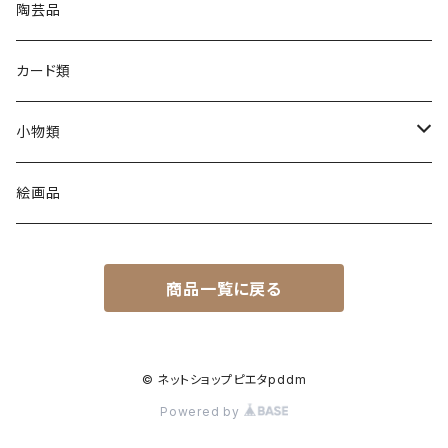
陶芸品
カード類
小物類
C製品
絵画品
L製品
商品一覧に戻る
M製品
P製品
© ネットショップピエタpddm
Powered by