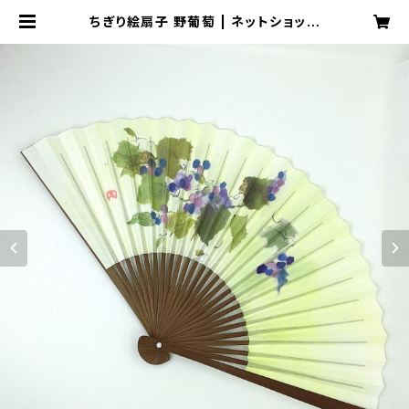
ちぎり絵扇子 野葡萄 | ネットショップ
ピエタpddm