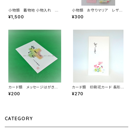
小物類 着物地 小物入れ 蠟
小物類 お守りマリア レザー
色 花柄
１
¥1,500
¥300
カード類 メッセージはがき
カード類 印刷花カード 長形
愛はすべて…
シクラメン
¥200
¥270
CATEGORY