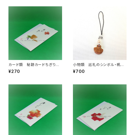
カード類 秘跡カードちぎり
小物類 巡礼のシンボル・帆立
絵 叙階 救いの杯を
貝の焼き物ストラップ 伊羅保
¥270
¥700