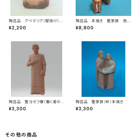
陶芸品 アベマリア（壁掛け）本
陶芸品 本焼き 聖家族 色つ
焼き
き Ｈ23㎝
¥2,200
¥8,800
陶芸品 聖ヨゼフ像（働く者の
陶芸品 聖家族（絆）本焼き
保護者） 素焼き
¥3,300
¥3,300
その他の商品