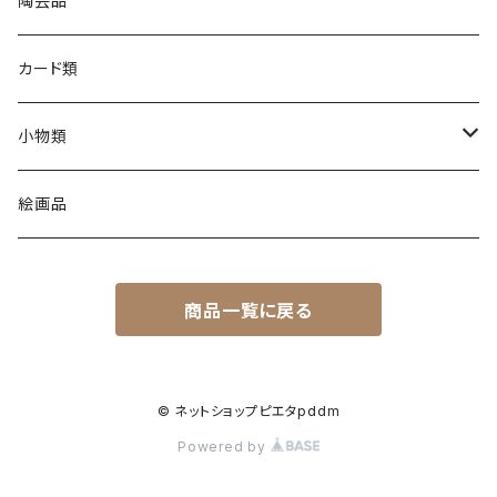
陶芸品
カード類
小物類
C製品
絵画品
L製品
商品一覧に戻る
M製品
P製品
© ネットショップピエタpddm
Powered by