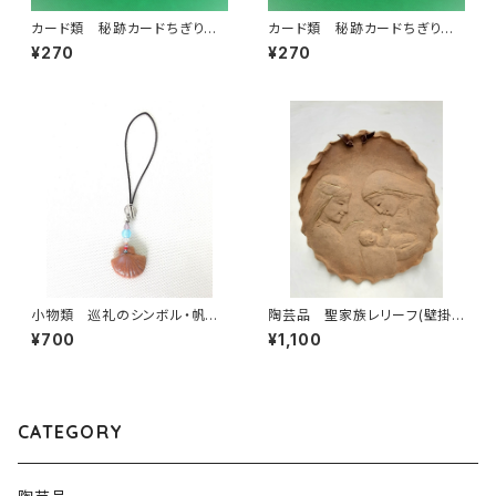
カード類 秘跡カードちぎり
カード類 秘跡カードちぎり
絵 婚姻
絵 堅信
¥270
¥270
小物類 巡礼のシンボル・帆立
陶芸品 聖家族レリーフ(壁掛
貝の焼き物ストラップ 薄茶色
け） 本焼き
¥700
¥1,100
CATEGORY