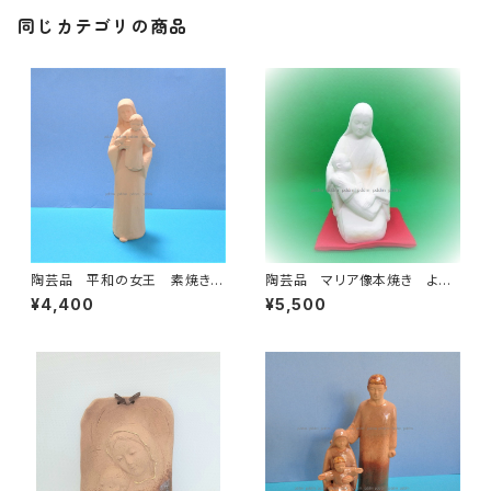
同じカテゴリの商品
陶芸品 平和の女王 素焼き
陶芸品 マリア像本焼き よろ
H26㎝
こび 白土
¥4,400
¥5,500