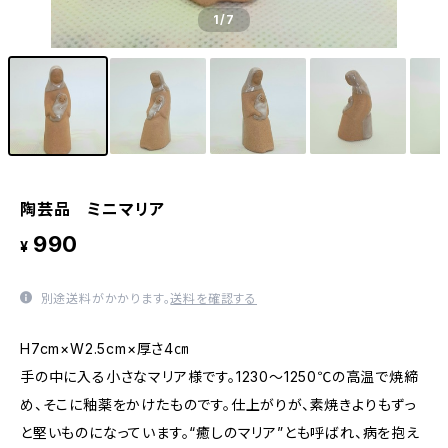
1
/7
陶芸品 ミニマリア
990
¥
別途送料がかかります。
送料を確認する
H7cm×W2.5cm×厚さ4㎝
手の中に入る小さなマリア様です。1230～1250℃の高温で焼締
め、そこに釉薬をかけたものです。仕上がりが、素焼きよりもずっ
と堅いものになっています。“癒しのマリア”とも呼ばれ、病を抱え