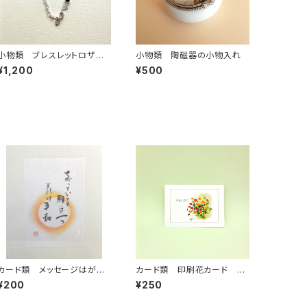
小物類 ブレスレットロザリ
小物類 陶磁器の小物入れ
オ
¥1,200
¥500
カード類 メッセージはが
カード類 印刷花カード バ
き ちがっていても…
ラ
¥200
¥250