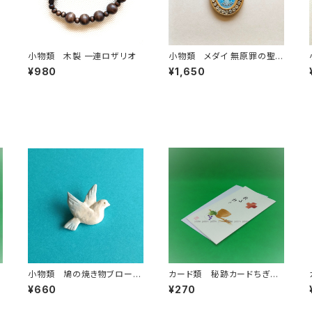
小物類 木製 一連ロザリオ
小物類 メダイ 無原罪の聖マ
リア
¥980
¥1,650
小物類 鳩の焼き物ブローチ
カード類 秘跡カードちぎり
No.1 青
絵 叙階 救いの杯を
¥660
¥270