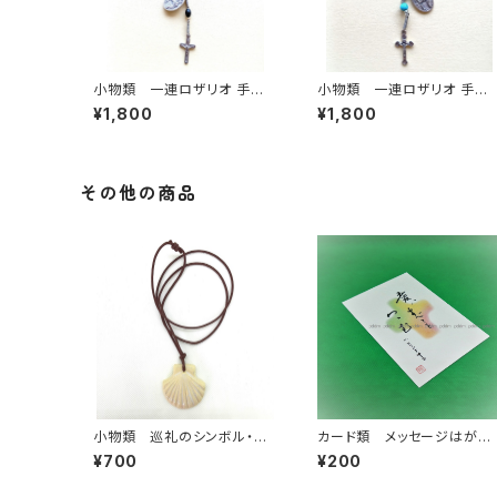
小物類 一連ロザリオ 手編
小物類 一連ロザリオ 手編
み くろ
み コバルトブルー
¥1,800
¥1,800
その他の商品
小物類 巡礼のシンボル・帆
カード類 メッセージはが
立貝の焼き物ペンダント 白土
き 愛はすべて…
¥700
¥200