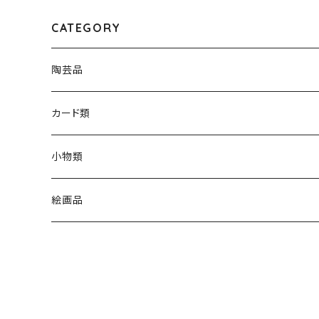
CATEGORY
陶芸品
カード類
小物類
C製品
絵画品
L製品
M製品