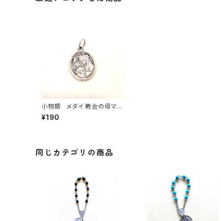
小物類 メダイ 教会の母マリ
ア
¥190
同じカテゴリの商品